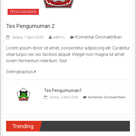
PENGUMUMAN
Tes Pengumuman 2
pada
Komentar Dinonaktifkan
Selasa, 7 April 2026
adm1n
Tes
Lorem ipsum dolor sit amet, consectetur adipiscing elit. Curabitur
Pengu
vitae turpis nec leo facilisis aliquet. Integer non magna sit amet
2
lorem fermentum interdum. Sed
Selengkapnya
Tes Pengumuman1
Kamis, 2 April 2026
Komentar Dinonaktifkan
pada
Tes
Pengumuman1
Trending